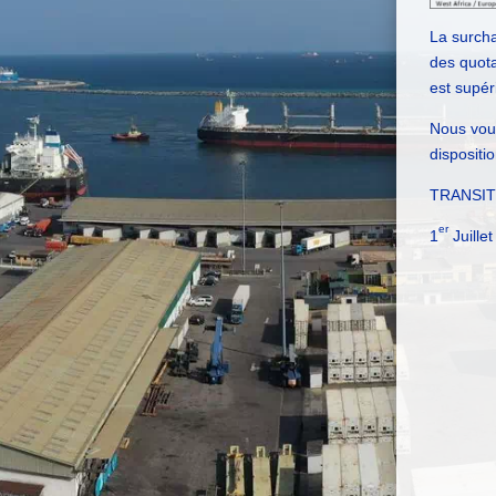
La surch
des quot
est supér
Nous vou
dispositio
TRANSIT 
er
1
Juille