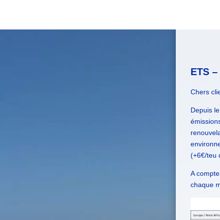
ETS –
Chers cli
Depuis le
émissions
renouvela
environne
(+6€/teu 
A compte
chaque mo